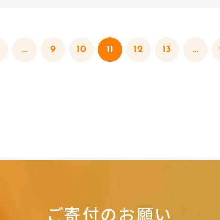
...
9
10
11
12
13
...
ご寄付のお願い