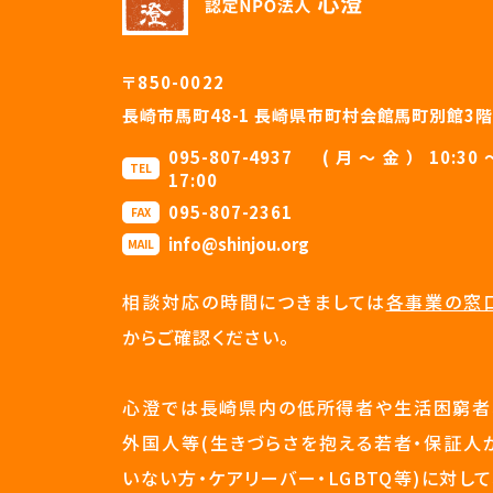
〒850-0022
長崎市馬町48-1 長崎県市町村会館馬町別館3階
095-807-4937 (月〜金）10:30
TEL
17:00
095-807-2361
FAX
info@shinjou.org
MAIL
相談対応の時間につきましては
各事業の窓
からご確認ください。
心澄では長崎県内の低所得者や生活困窮者
外国人等(生きづらさを抱える若者・保証人
いない方・ケアリーバー・LGBTQ等)に対して