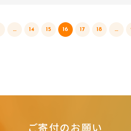
...
14
15
16
17
18
...
ご寄付のお願い