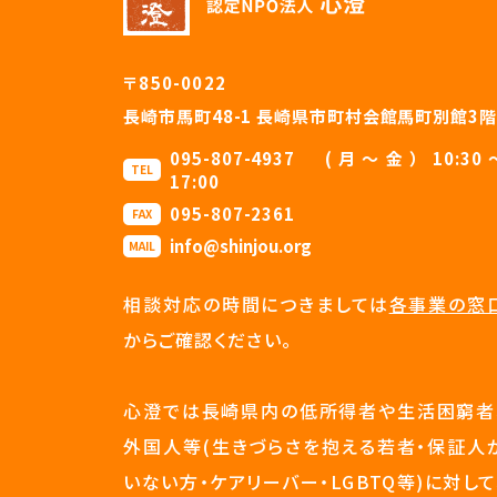
〒850-0022
長崎市馬町48-1 長崎県市町村会館馬町別館3階
095-807-4937 (月〜金）10:30
TEL
17:00
095-807-2361
FAX
info@shinjou.org
MAIL
相談対応の時間につきましては
各事業の窓
からご確認ください。
心澄では長崎県内の低所得者や生活困窮者
外国人等(生きづらさを抱える若者・保証人
いない方・ケアリーバー・LGBTQ等)に対して