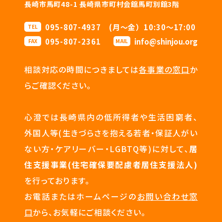
長崎市馬町48-1 長崎県市町村会館馬町別館3階
095-807-4937 (月〜金）10:30〜17:00
TEL
095-807-2361
info@shinjou.org
FAX
MAIL
相談対応の時間につきましては
各事業の窓口
か
らご確認ください。
心澄では長崎県内の低所得者や生活困窮者、
外国人等(生きづらさを抱える若者・保証人がい
ない方・ケアリーバー・LGBTQ等)に対して、
居
住支援事業(住宅確保要配慮者居住支援法人)
を行っております。
お電話またはホームページの
お問い合わせ窓
口
から、お気軽にご相談ください。